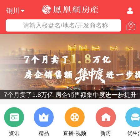
铜川
请输入楼盘名/地名/开发商名称
7个月卖了1.8万亿 房企销售额集中度进一步提升
资讯
精品
直播·视频
新房
优生
重点城市土拍提速 调规地块逐渐成...