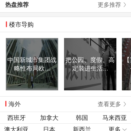
热盘推荐
更多推荐
楼市导购
中国新城市集团战
把公园、度假、高
【
略性布局欧...
定装进生活...
海外
查看更多
西班牙
加拿大
韩国
马来西亚
澳大利亚
日本
新西兰
更多