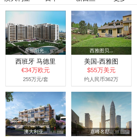
东部阳光..
西雅图贝...
西班牙 马德里
美国-西雅图
€34万欧元
$55万美元
255万元/套
约人民币362万
澳大利亚...
嘉峰名邸..